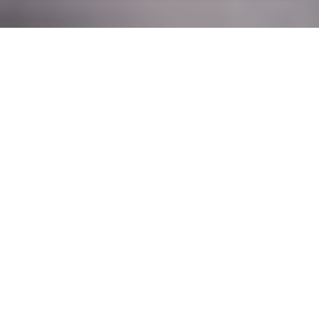
Rénovation électrique à
Beaumont-Pied-de-Boeuf
(53290)
COMMENT ENTRETENIR ?