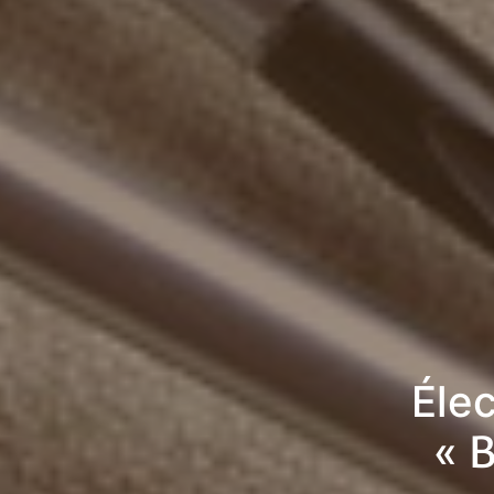
Élec
« 