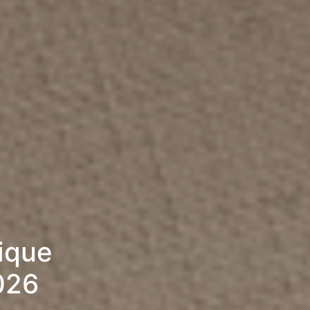
rique
026