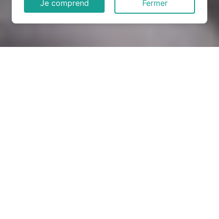
Je comprend
Fermer
Rénovation électrique à
Breux-sur-Avre (27570)
COMMENT ENTRETENIR ?