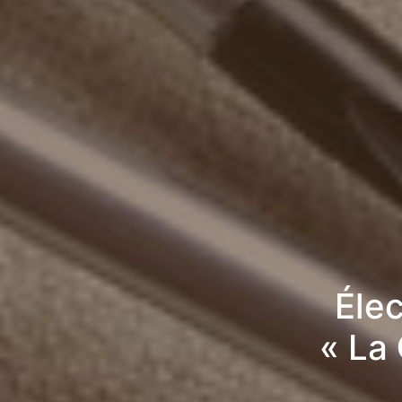
Élec
« La