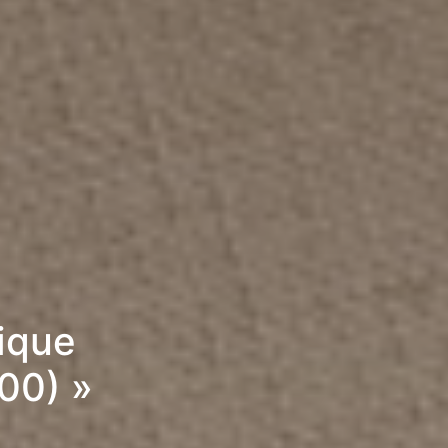
rique
00) »