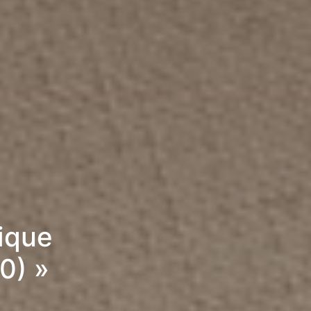
rique
0) »