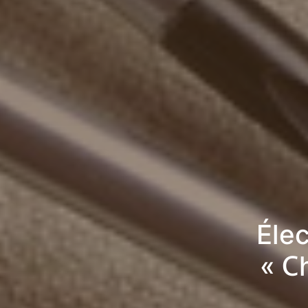
Élec
« C