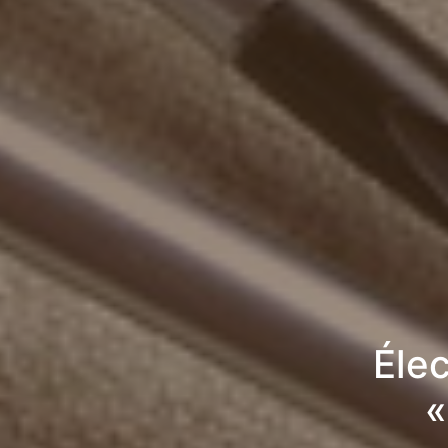
Élec
«