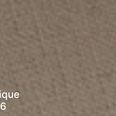
rique
26