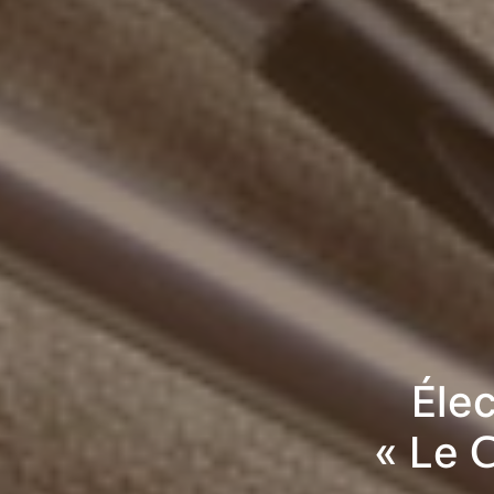
Élec
« Le 