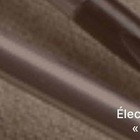
Élec
«