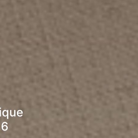
rique
26