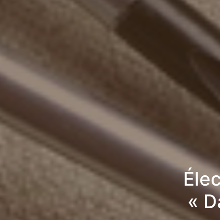
Élec
« D