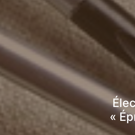
Élec
« Ép