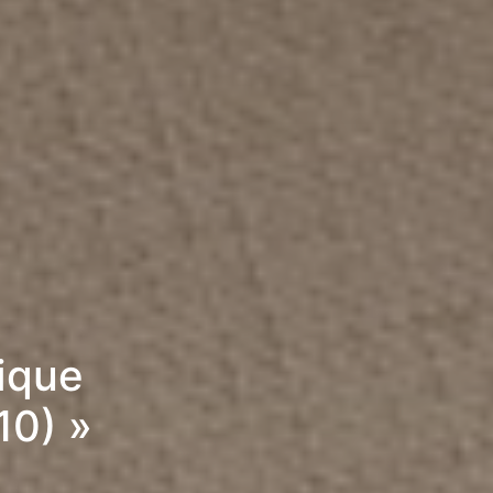
rique
10) »