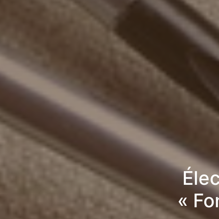
Élec
« Fo