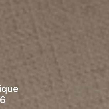
rique
26