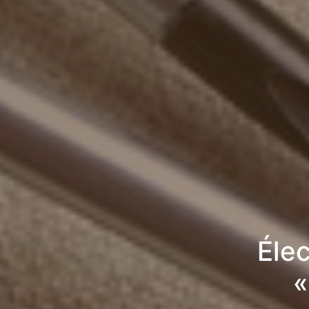
Élec
«