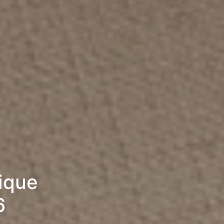
rique
6