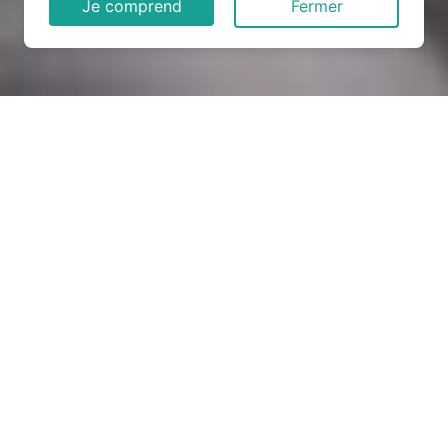
Je comprend
Fermer
Rénovation électrique à
Fours-en-Vexin (27630)
COMMENT ENTRETENIR ?