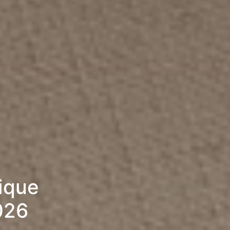
rique
026