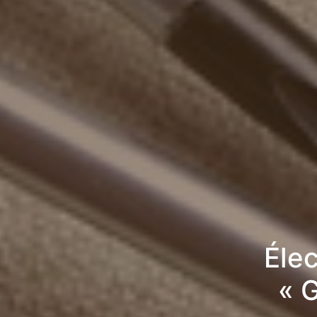
Élec
« 