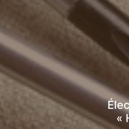
Élec
« 