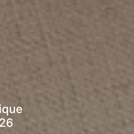
rique
026