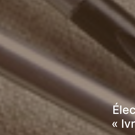
Élec
« Iv