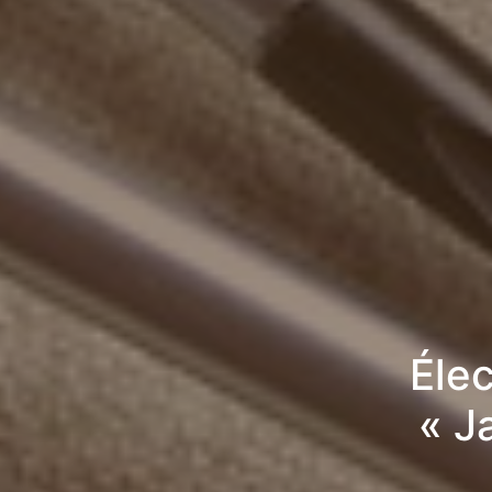
Élec
« J