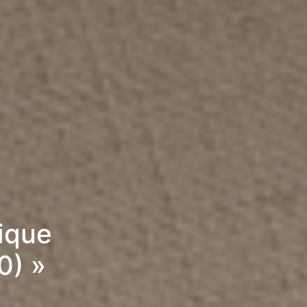
rique
0) »