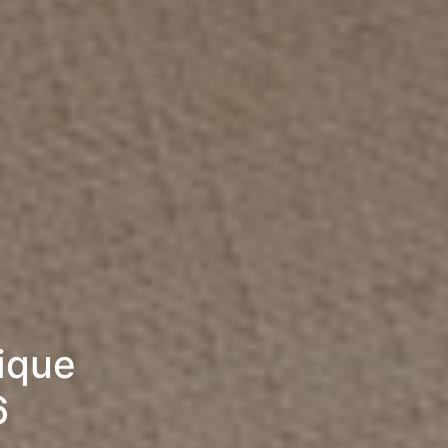
rique
6