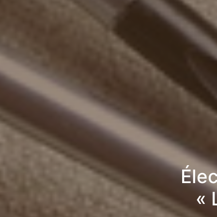
Élec
« 