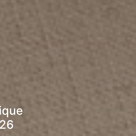
rique
026