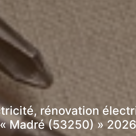
tricité, rénovation élect
« Madré (53250) » 202