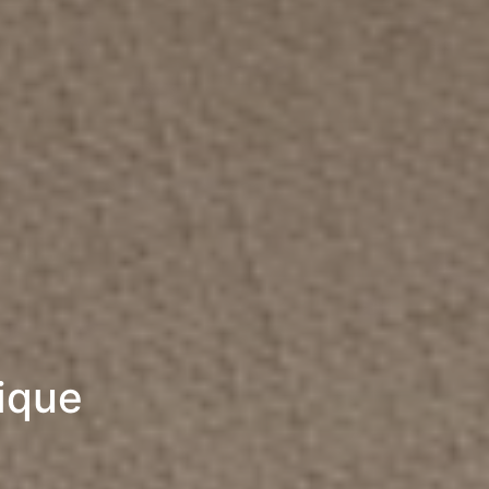
rique
6