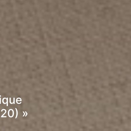
rique
20) »