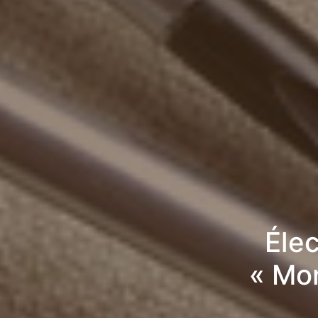
Élec
« Mo