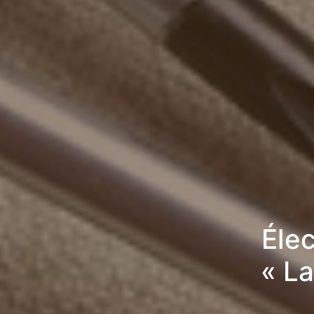
Élec
« L