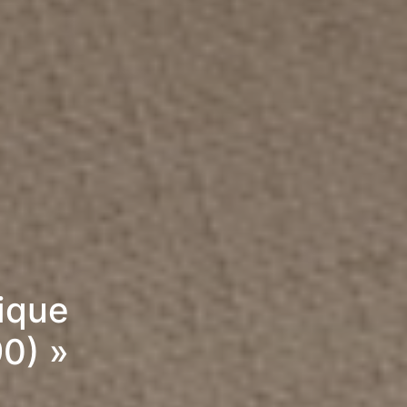
rique
0) »