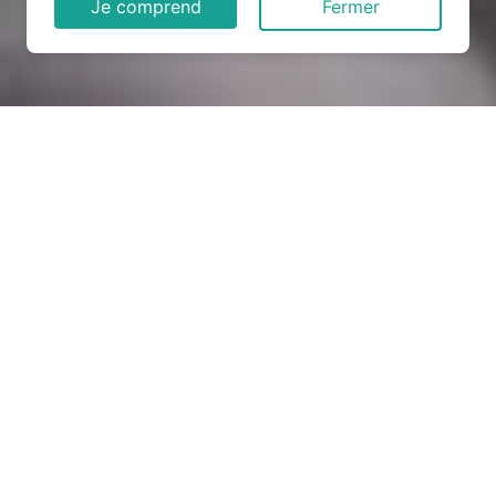
Je comprend
Fermer
Rénovation électrique à
Nogent-sur-Eure (28120)
COMMENT ENTRETENIR ?