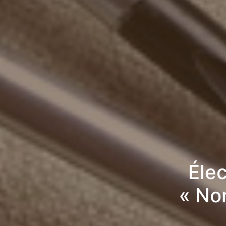
Élec
« No