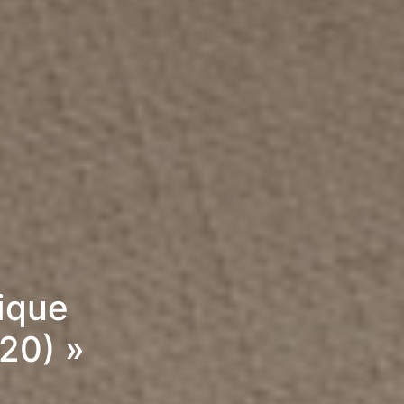
rique
20) »