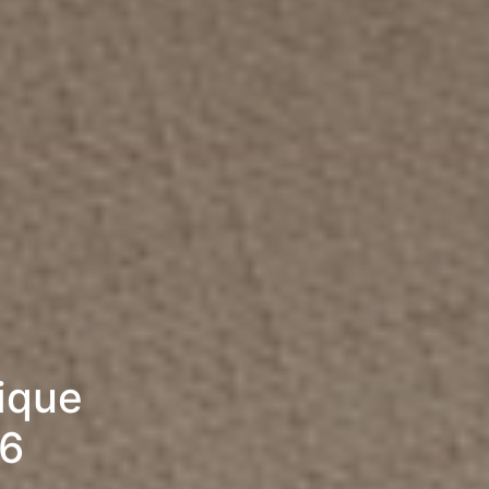
rique
26