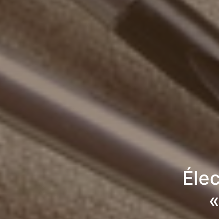
Élec
«