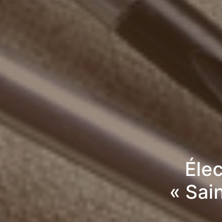
Élec
« Sai