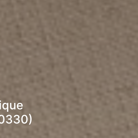
rique
30330)