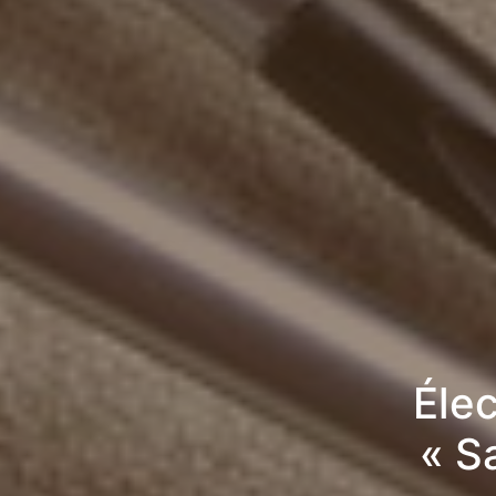
Élec
« S