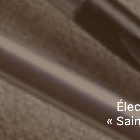
Élec
« Sai