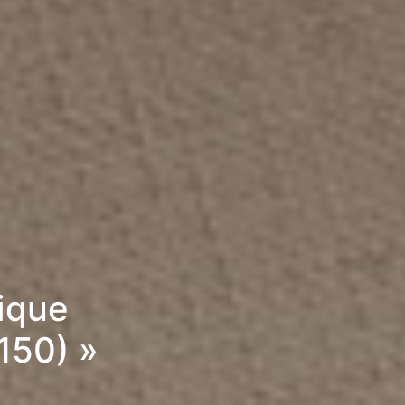
rique
150) »