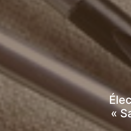
Élec
« S