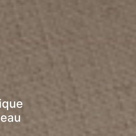
rique
teau