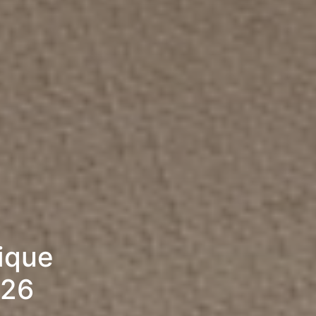
rique
026