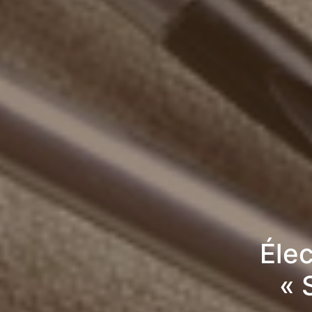
Élec
« 