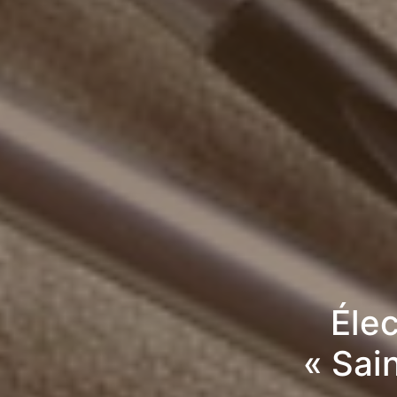
Élec
« Sai