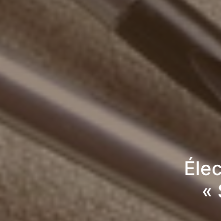
Élec
«