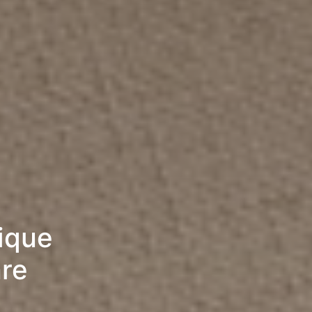
rique
re