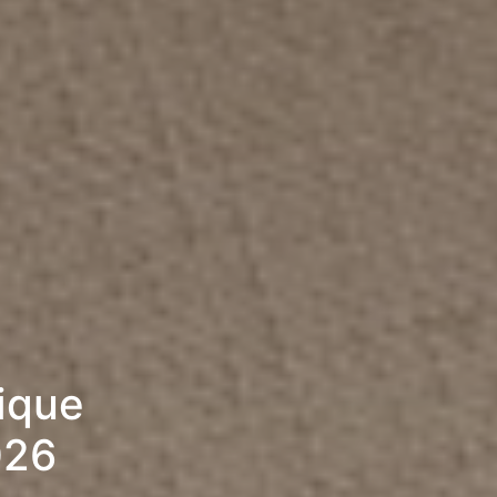
rique
026