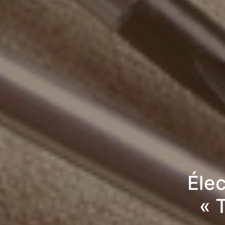
Élec
« 