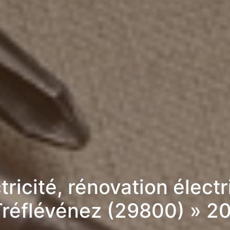
tricité, rénovation élect
Tréflévénez (29800) » 2