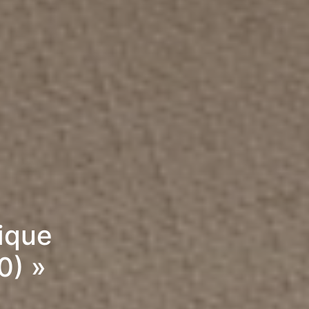
rique
0) »