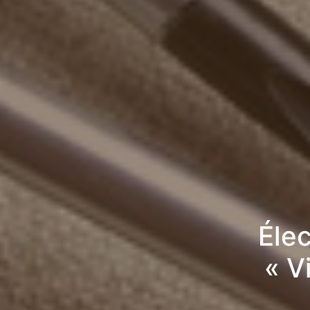
Élec
« V